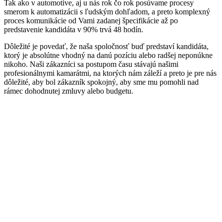
Tak ako v automotive, aj u nás rok čo rok posúvame procesy
smerom k automatizácii s ľudským dohľadom, a preto komplexný
proces komunikácie od Vami zadanej špecifikácie až po
predstavenie kandidáta v 90% trvá 48 hodín.
Dôležité je povedať, že naša spoločnosť buď predstaví kandidáta,
ktorý je absolútne vhodný na danú pozíciu alebo radšej neponúkne
nikoho. Naši zákazníci sa postupom času stávajú našimi
profesionálnymi kamarátmi, na ktorých nám záleží a preto je pre nás
dôležité, aby bol zákazník spokojný, aby sme mu pomohli nad
rámec dohodnutej zmluvy alebo budgetu.