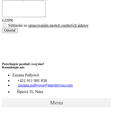
GDPR
Súhlasím so
spracovaním mojich osobných údajov
Odoslať
Potrebujete posilniť svoj tím?
Kontaktujte nás
Zuzana Pallyová
+421 911 981 858
zuzana.pallyova@interimyou.com
Šípová 35, Nitra
Menu