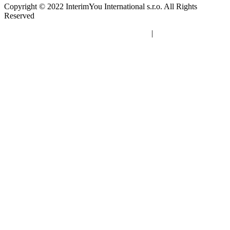
Copyright © 2022 InterimYou International s.r.o. All Rights
Reserved
Zásady ochrany osobných údajov (GDPR)
|
Zásady používania
súborov cookie (EÚ)