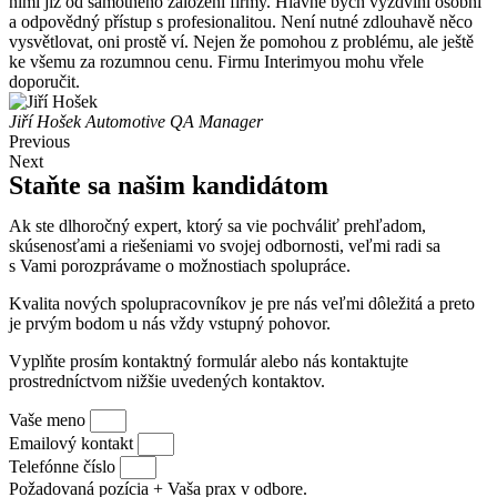
nimi již od samotného založení firmy. Hlavně bych vyzdvihl osobní
a odpovědný přístup s profesionalitou. Není nutné zdlouhavě něco
vysvětlovat, oni prostě ví. Nejen že pomohou z problému, ale ještě
ke všemu za rozumnou cenu. Firmu Interimyou mohu vřele
doporučit.
Jiří Hošek
Automotive QA Manager
Previous
Next
Staňte sa našim kandidátom
Ak ste dlhoročný expert, ktorý sa vie pochváliť prehľadom,
skúsenosťami a riešeniami vo svojej odbornosti, veľmi radi sa
s Vami porozprávame o možnostiach spolupráce.
Kvalita nových spolupracovníkov je pre nás veľmi dôležitá a preto
je prvým bodom u nás vždy vstupný pohovor.
V
yplňte prosím kontaktný formulár alebo nás kontaktujte
prostredníctvom nižšie uvedených kontaktov.
Vaše meno
Emailový kontakt
Telefónne číslo
Požadovaná pozícia + Vaša prax v odbore.