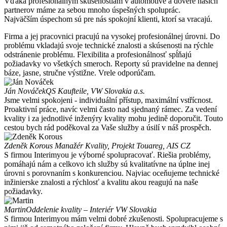
Vďaka profesionálnym skúsenostiam v automotive a dôvere našich
partnerov máme za sebou mnoho úspešných spoluprác.
Najväčším úspechom sú pre nás spokojní klienti, ktorí sa vracajú.
Firma a jej pracovnici pracujú na vysokej profesionálnej úrovni. Do
problému vkladajú svoje technické znalosti a skúsenosti na rýchle
odstránenie problému. Flexibilita a profesionálnosť spĺňajú
požiadavky vo všetkých smeroch. Reporty sú pravidelne na dennej
báze, jasne, stručne výstižne. Vrele odporúčam.
Ján Nováček
QS Kaufteile, VW Slovakia a.s.
Jsme velmi spokojeni - individuální přístup, maximální vstřícnost.
Proaktivní práce, navíc velmi často nad sjednaný rámec. Za vedení
kvality i za jednotlivé inženýry kvality mohu jedině doporučit. Touto
cestou bych rád poděkoval za Vaše služby a úsilí v náš prospěch.
Zdeněk Korous
Manažér Kvality, Projekt Touareg, AIS CZ
S firmou Interimyou je výborné spolupracovať. Riešia problémy,
pomáhajú nám a celkovo ich služby sú kvalitatívne na úplne inej
úrovni s porovnaním s konkurenciou. Najviac oceňujeme technické
inžinierske znalosti a rýchlosť a kvalitu akou reagujú na naše
požiadavky.
Martin
Oddelenie kvality – Interiér VW Slovakia
S firmou Interimyou mám velmi dobré zkušenosti. Spolupracujeme s